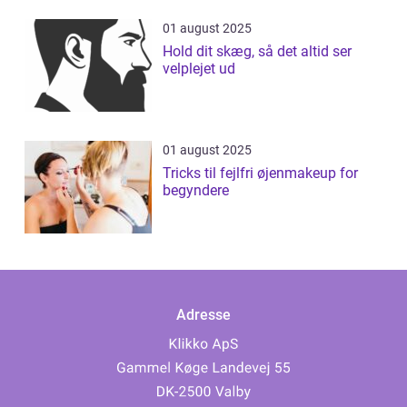
01 august 2025
Hold dit skæg, så det altid ser
velplejet ud
01 august 2025
Tricks til fejlfri øjenmakeup for
begyndere
Adresse