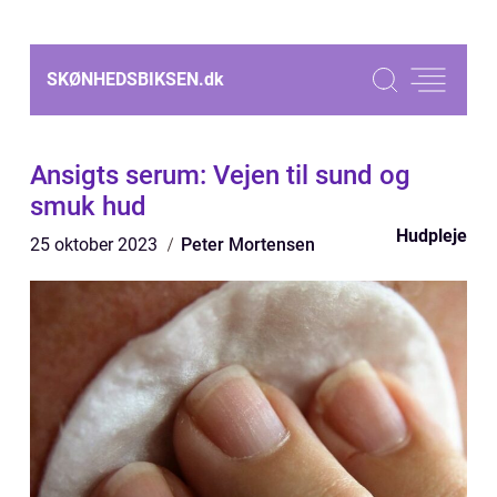
SKØNHEDSBIKSEN.
dk
Ansigts serum: Vejen til sund og
smuk hud
Hudpleje
25 oktober 2023
Peter Mortensen