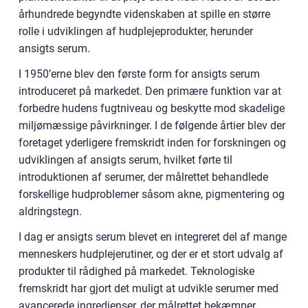
århundrede begyndte videnskaben at spille en større
rolle i udviklingen af hudplejeprodukter, herunder
ansigts serum.
I 1950’erne blev den første form for ansigts serum
introduceret på markedet. Den primære funktion var at
forbedre hudens fugtniveau og beskytte mod skadelige
miljømæssige påvirkninger. I de følgende årtier blev der
foretaget yderligere fremskridt inden for forskningen og
udviklingen af ansigts serum, hvilket førte til
introduktionen af serumer, der målrettet behandlede
forskellige hudproblemer såsom akne, pigmentering og
aldringstegn.
I dag er ansigts serum blevet en integreret del af mange
menneskers hudplejerutiner, og der er et stort udvalg af
produkter til rådighed på markedet. Teknologiske
fremskridt har gjort det muligt at udvikle serumer med
avancerede ingredienser, der målrettet bekæmper