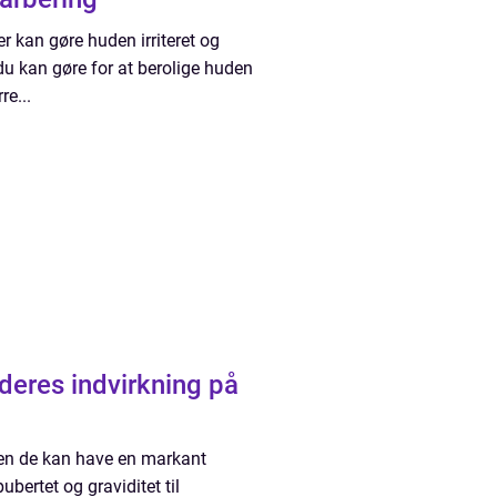
r kan gøre huden irriteret og
 du kan gøre for at berolige huden
re...
deres indvirkning på
 men de kan have en markant
ertet og graviditet til