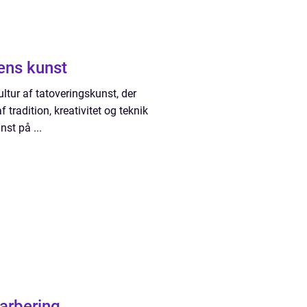
ens kunst
ltur af tatoveringskunst, der
 tradition, kreativitet og teknik
st på ...
barbering