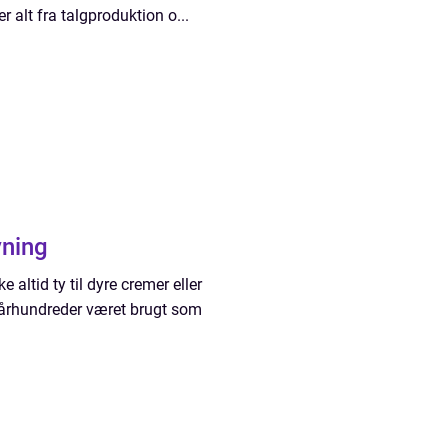
 alt fra talgproduktion o...
vning
 altid ty til dyre cremer eller
 i århundreder været brugt som