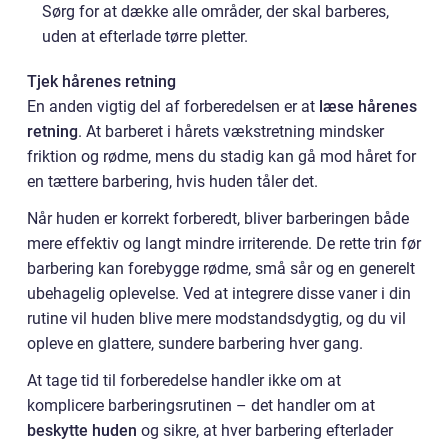
Sørg for at dække alle områder, der skal barberes,
uden at efterlade tørre pletter.
Tjek hårenes retning
En anden vigtig del af forberedelsen er at
læse hårenes
retning
. At barberet i hårets vækstretning mindsker
friktion og rødme, mens du stadig kan gå mod håret for
en tættere barbering, hvis huden tåler det.
Når huden er korrekt forberedt, bliver barberingen både
mere effektiv og langt mindre irriterende. De rette trin før
barbering kan forebygge rødme, små sår og en generelt
ubehagelig oplevelse. Ved at integrere disse vaner i din
rutine vil huden blive mere modstandsdygtig, og du vil
opleve en glattere, sundere barbering hver gang.
At tage tid til forberedelse handler ikke om at
komplicere barberingsrutinen – det handler om at
beskytte huden
og sikre, at hver barbering efterlader