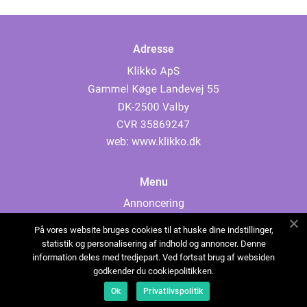
Adresse
web:
www.klikko.dk
Menu
Annoncering
Om os
På vores website bruges cookies til at huske dine indstillinger,
Cookies
statistik og personalisering af indhold og annoncer. Denne
information deles med tredjepart. Ved fortsat brug af websiden
Kontakt os
godkender du cookiepolitikken.
Sitemap
Ok
Privatlivspolitik