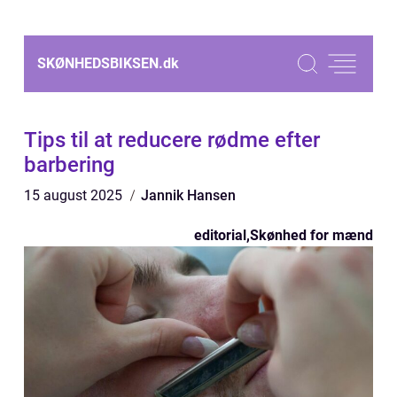
SKØNHEDSBIKSEN.
dk
Tips til at reducere rødme efter
barbering
15 august 2025
Jannik Hansen
editorial
,
Skønhed for mænd