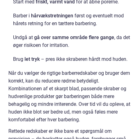
Start med
friskt, varmt vand
for at åbne porerne.
Barber i
hårvækstretningen
først og eventuelt mod
hårets retning for en tættere barbering.
Undgå at
gå over samme område flere gange
, da det
øger risikoen for irritation.
Brug
let tryk
– pres ikke skraberen hårdt mod huden.
Når du vælger de rigtige barberredskaber og bruger dem
korrekt, kan du reducere rødme betydeligt.
Kombinationen af et skarpt blad, passende skraber og
hudvenlige produkter gør barberingen både mere
behagelig og mindre irriterende. Over tid vil du opleve, at
huden ikke blot ser bedre ud, men også føles mere
komfortabel efter hver barbering.
Rettede redskaber er ikke bare et spørgsmål om
præcision – de beskytter også huden, forebygger små