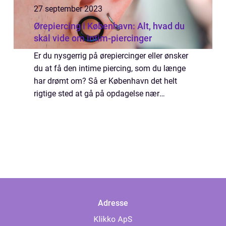
27 september 2023
Ørepiercing i København: Alt, hvad du
skal vide om intim-piercinger
Er du nysgerrig på ørepiercinger eller ønsker
du at få den intime piercing, som du længe
har drømt om? Så er København det helt
rigtige sted at gå på opdagelse nær
ørepierci...
Adresse