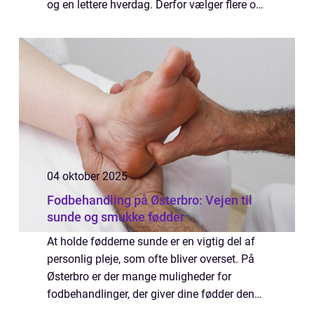
og en lettere hverdag. Derfor vælger flere og
flere at være loyale mod én fast frisør, som
kender deres hår, deres stil...
04 oktober 2025
Fodbehandling på Østerbro: Vejen til
sunde og smukke fødder
At holde fødderne sunde er en vigtig del af
personlig pleje, som ofte bliver overset. På
Østerbro er der mange muligheder for
fodbehandlinger, der giver dine fødder den
opmærksomhed, de fortjener. Uanset om det