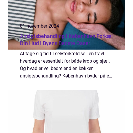
01 november 2024
Ansigtsbehandling i København Forkæl
Din Hud i Byens Bedste Oaser
At tage sig tid til selvforkælelse i en travl
hverdag er essentielt for både krop og sjæl.
Og hvad er vel bedre end en lækker
ansigtsbehandling? København byder på et
bredt udvalg af skønhedsklinikker og sp...