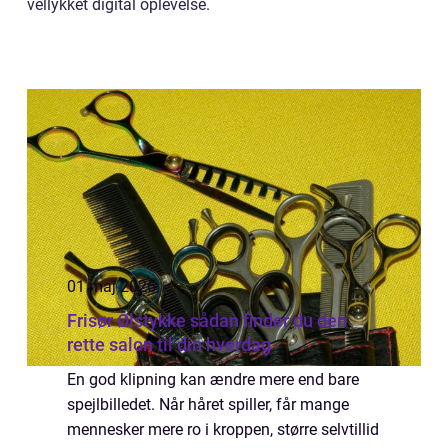
vellykket digital oplevelse.
01 maj 2026
Frisør Ølstykke sådan finder du den
rette salon til din hverdag
En god klipning kan ændre mere end bare
spejlbilledet. Når håret spiller, får mange
mennesker mere ro i kroppen, større selvtillid