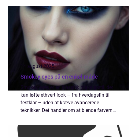
handle...
14 august 2025
Smokey eyes på en enkel måde
Smokey eyes er en klassisk makeupstil, der
kan løfte ethvert look – fra hverdagsfin til
festklar – uden at kræve avancerede
teknikker. Det handler om at blende farverne,
så overgangen fra mørkt til lyst bliver bl...