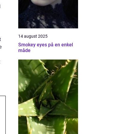
l
14 august 2025
t
Smokey eyes på en enkel
e
måde
t