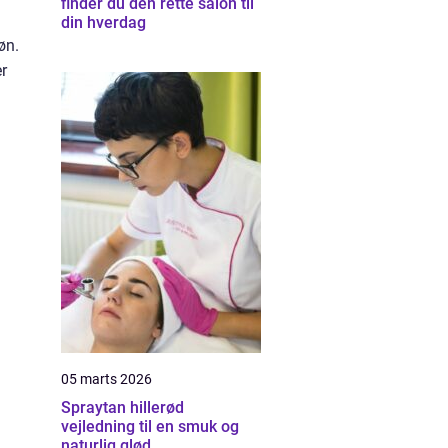
finder du den rette salon til
din hverdag
øn.
er
05 marts 2026
Spraytan hillerød
vejledning til en smuk og
naturlig glød