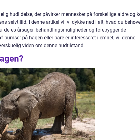
ig hudlidelse, der påvirker mennesker på forskellige aldre og k
 selvtillid. I denne artikel vil vi dykke ned i alt, hvad du behøv
er deres årsager, behandlingsmuligheder og forebyggende
af bumser på hagen eller bare er interesseret i emnet, vil denne
verskuelig viden om denne hudtilstand.
hagen?