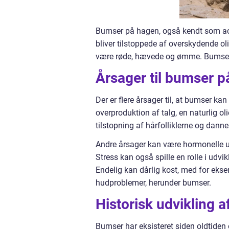
Bumser på hagen, også kendt som acne 
bliver tilstoppede af overskydende ol
være røde, hævede og ømme. Bumser 
Årsager til bumser 
Der er flere årsager til, at bumser k
overproduktion af talg, en naturlig ol
tilstopning af hårfolliklerne og dann
Andre årsager kan være hormonelle ub
Stress kan også spille en rolle i udv
Endelig kan dårlig kost, med for eksem
hudproblemer, herunder bumser.
Historisk udvikling 
Bumser har eksisteret siden oldtiden 