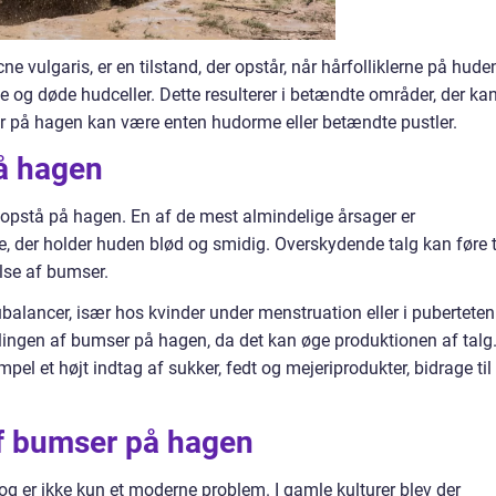
vulgaris, er en tilstand, der opstår, når hårfolliklerne på hude
ie og døde hudceller. Dette resulterer i betændte områder, der ka
på hagen kan være enten hudorme eller betændte pustler.
på hagen
an opstå på hagen. En af de mest almindelige årsager er
ie, der holder huden blød og smidig. Overskydende talg kan føre t
else af bumser.
alancer, især hos kvinder under menstruation eller i puberteten
iklingen af bumser på hagen, da det kan øge produktionen af talg
pel et højt indtag af sukker, fedt og mejeriprodukter, bidrage til
af bumser på hagen
og er ikke kun et moderne problem. I gamle kulturer blev der