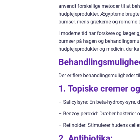
anvendt forskellige metoder til at b
hudplejeprodukter. Ægypterne brugte
bumser, mens grækerne og romerne br
I moderne tid har forskere og læger g
bumser på hagen og behandlingsmuligh
hudplejeprodukter og medicin, der 
Behandlingsmulighe
Der er flere behandlingsmuligheder ti
1. Topiske cremer og
– Salicylsyre: En beta-hydroxy-syre, 
– Benzoylperoxid: Dræber bakterier o
– Retinoider: Stimulerer hudens celle
2. Antibiotika: