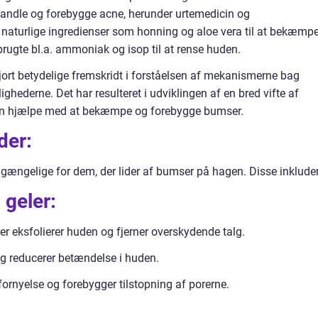
ehandle og forebygge acne, herunder urtemedicin og
 naturlige ingredienser som honning og aloe vera til at bekæmp
ugte bl.a. ammoniak og isop til at rense huden.
jort betydelige fremskridt i forståelsen af mekanismerne bag
ederne. Det har resulteret i udviklingen af en bred vifte af
kan hjælpe med at bekæmpe og forebygge bumser.
der:
lgængelige for dem, der lider af bumser på hagen. Disse inkluder
 geler:
der eksfolierer huden og fjerner overskydende talg.
g reducerer betændelse i huden.
fornyelse og forebygger tilstopning af porerne.