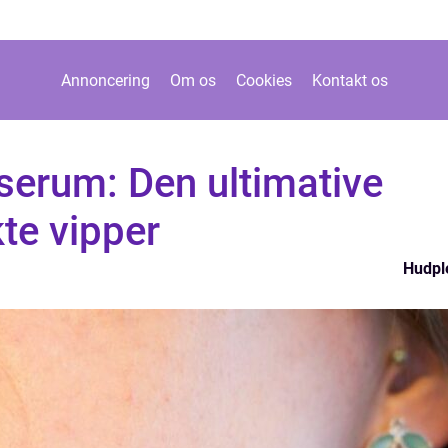
Annoncering
Om os
Cookies
Kontakt os
erum: Den ultimative
kte vipper
Hudpl