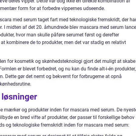
æve deres vipper. Dette var dog ikke en direkte kombination af
mentær form for at forbedre vippernes udseende.
cara med serum taget fart med teknologiske fremskridt, der ha
r. I midten af det 20. århundrede blev mascara med serum lance
dukter, hvor man skulle påføre serumet først og derefter
at kombinere de to produkter, men det var stadig en relativt
nden for kosmetik og skønhedsteknologi gjort det muligt at skabe
mlen er blevet forbedret, og nu kan du finde alt-i-én produkter,
en. Dette gør det nemt og bekvemt for forbrugerne at opnå
skønhedsrutine.
 løsninger
lige mærker og produkter inden for mascara med serum. De nyest
ilbyde en bred vifte af produkter, der passer til forskellige behov
ends og teknologiske fremskridt inden for mascara med serum: