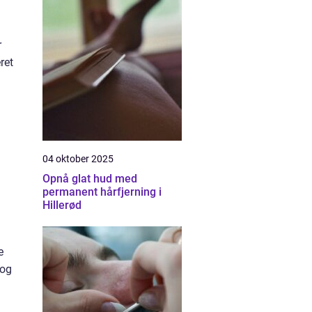
r
ret
04 oktober 2025
Opnå glat hud med
permanent hårfjerning i
Hillerød
e
 og