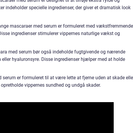
araer med serum er designet til at tilføje ekstra fylde og
er indeholder specielle ingredienser, der giver et dramatisk look
ange mascaraer med serum er formuleret med vækstfremmende
Disse ingredienser stimulerer vippernes naturlige vækst og
cara med serum bør også indeholde fugtgivende og nærende
 eller hyaluronsyre. Disse ingredienser hjælper med at holde
serum er formuleret til at være lette at fjerne uden at skade elle
r at opretholde vippernes sundhed og undgå skader.