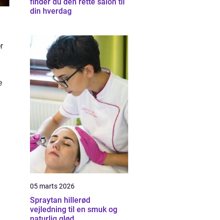
finder du den rette salon til
din hverdag
r
e
05 marts 2026
Spraytan hillerød
vejledning til en smuk og
naturlig glød