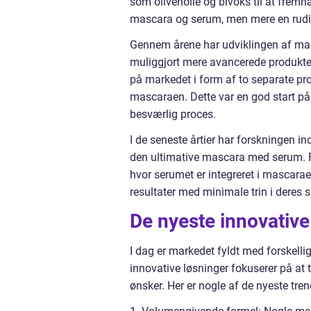
som olivenolie og bivoks til at fremh
mascara og serum, men mere en rudi
Gennem årene har udviklingen af mas
muliggjort mere avancerede produkte
på markedet i form af to separate pro
mascaraen. Dette var en god start på 
besværlig proces.
I de seneste årtier har forskningen i
den ultimative mascara med serum. For
hvor serumet er integreret i mascara
resultater med minimale trin i deres 
De nyeste innovative
I dag er markedet fyldt med forskel
innovative løsninger fokuserer på at t
ønsker. Her er nogle af de nyeste tr