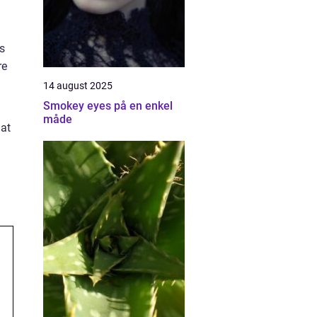
s
re
14 august 2025
Smokey eyes på en enkel
måde
 at