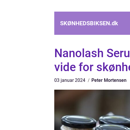
SKØNHEDSBIKSEN.
dk
Nanolash Serum
vide for skønh
03 januar 2024
Peter Mortensen