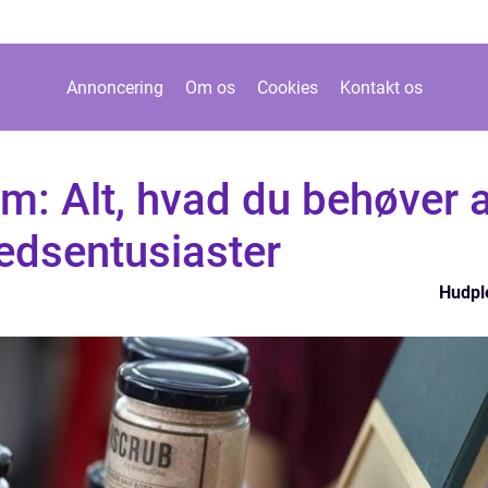
Annoncering
Om os
Cookies
Kontakt os
: Alt, hvad du behøver a
edsentusiaster
Hudpl