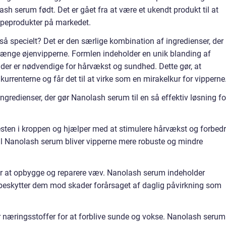
sh serum født. Det er gået fra at være et ukendt produkt til at
ppeprodukter på markedet.
å specielt? Det er den særlige kombination af ingredienser, der
længe øjenvipperne. Formlen indeholder en unik blanding af
, der er nødvendige for hårvækst og sundhed. Dette gør, at
urrenterne og får det til at virke som en mirakelkur for vipperne
ngredienser, der gør Nanolash serum til en så effektiv løsning fo
gesten i kroppen og hjælper med at stimulere hårvækst og forbed
r til Nanolash serum bliver vipperne mere robuste og mindre
for at opbygge og reparere væv. Nanolash serum indeholder
g beskytter dem mod skader forårsaget af daglig påvirkning som
r næringsstoffer for at forblive sunde og vokse. Nanolash serum