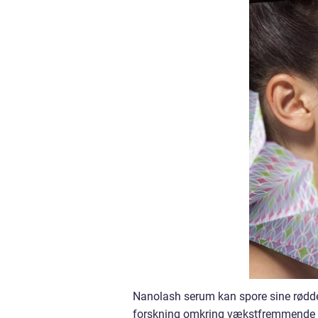
Nanolash serum kan spore sine rødder
forskning omkring vækstfremmende i