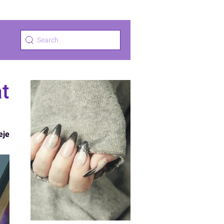
t
eje