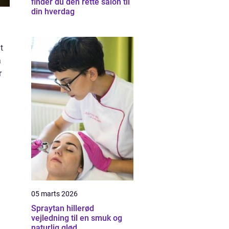
finder du den rette salon til
din hverdag
t
å
r
05 marts 2026
Spraytan hillerød
vejledning til en smuk og
naturlig glød