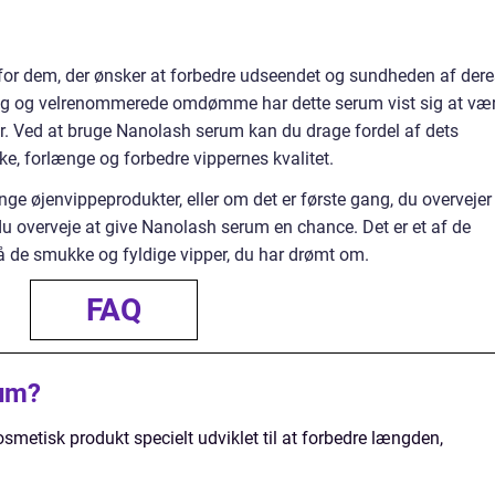
for dem, der ønsker at forbedre udseendet og sundheden af dere
ing og velrenommerede omdømme har dette serum vist sig at væ
r. Ved at bruge Nanolash serum kan du drage fordel af dets
yrke, forlænge og forbedre vippernes kvalitet.
e øjenvippeprodukter, eller om det er første gang, du overvejer
du overveje at give Nanolash serum en chance. Det er et af de
nå de smukke og fyldige vipper, du har drømt om.
FAQ
rum?
metisk produkt specielt udviklet til at forbedre længden,