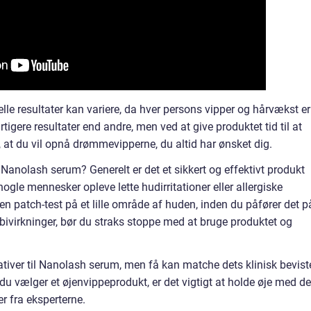
elle resultater kan variere, da hver persons vipper og hårvækst er
igere resultater end andre, men ved at give produktet tid til at
r, at du vil opnå drømmevipperne, du altid har ønsket dig.
 Nanolash serum? Generelt er det et sikkert og effektivt produkt
gle mennesker opleve lette hudirritationer eller allergiske
en patch-test på et lille område af huden, inden du påfører det p
e bivirkninger, bør du straks stoppe med at bruge produktet og
tiver til Nanolash serum, men få kan matche dets klinisk bevist
 du vælger et øjenvippeprodukt, er det vigtigt at holde øje med de
r fra eksperterne.