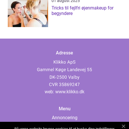
01 august 2025
Tricks til fejlfri øjenmakeup for
begyndere
Adresse
web:
www.klikko.dk
Menu
Annoncering
Om os
På vores website bruges cookies til at huske dine indstillinger,