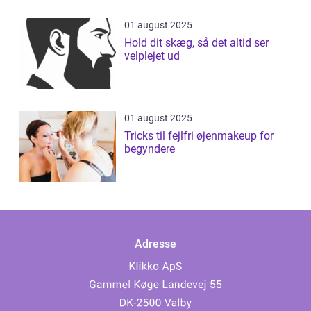
01 august 2025
Hold dit skæg, så det altid ser
velplejet ud
01 august 2025
Tricks til fejlfri øjenmakeup for
begyndere
Adresse