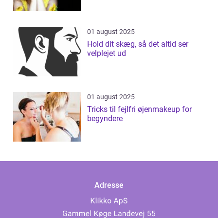
01 august 2025
Hold dit skæg, så det altid ser
velplejet ud
01 august 2025
Tricks til fejlfri øjenmakeup for
begyndere
Adresse