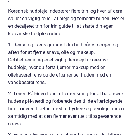
Koreansk hudpleje indebærer flere trin, og hver af dem
spiller en vigtig rolle i at pleje og forbedre huden. Her er
en detaljeret trin for trin guide til at starte din egen
koreanske hudplejerutine:
1. Rensning: Rens grundigt din hud både morgen og
aften for at fjerne snavs, olie og makeup.
Dobbeltrensning er et vigtigt koncept i koreansk
hudpleje, hvor du først fjerner makeup med en
oliebaseret rens og derefter renser huden med en
vandbaseret rens.
2. Toner: Påfør en toner efter rensning for at balancere
hudens pH-værdi og forberede den til de efterfølgende
trin. Toneren hjælper med at hydrere og berolige huden
samtidig med at den fjerner eventuelt tilbageværende
snavs.
3. Essence: Essence er en letvægtig væske, der tilfører