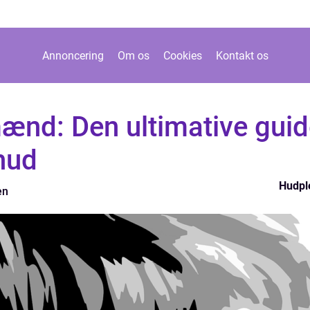
Annoncering
Om os
Cookies
Kontakt os
mænd: Den ultimative gui
 hud
Hudpl
en