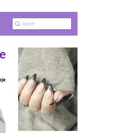
de
eje