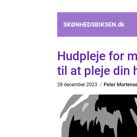
SKØNHEDSBIKSEN.
dk
Hudpleje for 
til at pleje din
28 december 2023
Peter Mortens