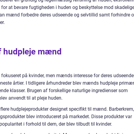
ng for at bevare fugtigheden i huden og beskyttelse mod skadelig
 kan mænd forbedre deres udseende og selvtillid samt forhindre 
er.
af hudpleje mænd
e fokuseret på kvinder, men mænds interesse for deres udseende
neste årtier. I tidligere århundreder blev mænds hudpleje primær
nde klasser. Brugen af forskellige naturlige ingredienser som
lev anvendt til at pleje huden.
t flere hudplejeprodukter designet specifikt til mænd. Barberkrem,
gsprodukter blev introduceret på markedet. Disse produkter var
ularitet i forhold til dem, der blev tilbudt til kvinder.