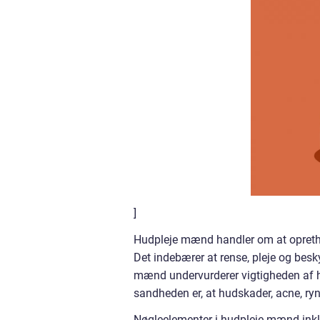
]
Hudpleje mænd handler om at opretho
Det indebærer at rense, pleje og be
mænd undervurderer vigtigheden af hud
sandheden er, at hudskader, acne, ry
Nøgleelementer i hudpleje mænd inkl