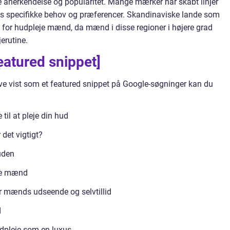
 anerkendelse og popularitet. Mange mærker har skabt linjer
res specifikke behov og præferencer. Skandinaviske lande som
 for hudpleje mænd, da mænd i disse regioner i højere grad
erutine.
eatured snippet]
ive vist som et featured snippet på Google-søgninger kan du
il at pleje din hud
det vigtigt?
uden
eje mænd
or mænds udseende og selvtillid
d
udpleje som en luxus