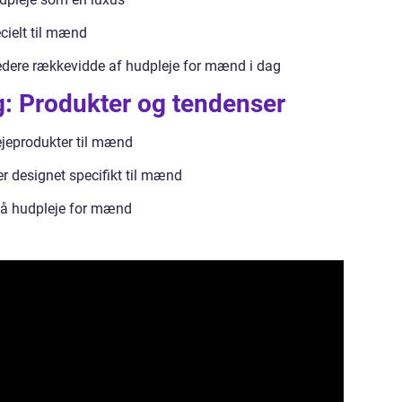
ecielt til mænd
redere rækkevidde af hudpleje for mænd i dag
: Produkter og tendenser
ejeprodukter til mænd
r designet specifikt til mænd
 på hudpleje for mænd