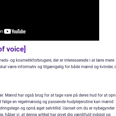
f voice]
eds- og kosmetikforbrugere, der er interesserede i at lære mere
kal være informativ og tilgængelig for både mænd og kvinder, 
der. Mænd har også brug for at tage vare på deres hud for at opn
at følge en regelmæssig og passende hudplejerutine kan mænd
ldringstegn og opnå øget selvtillid. Uanset om du er nybegynder
e, håber vi, at denne artikel har givet dig værdifuld indsigt og