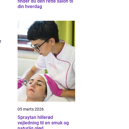
finder du den rette salon til
din hverdag
r
05 marts 2026
Spraytan hillerød
vejledning til en smuk og
naturlig glød