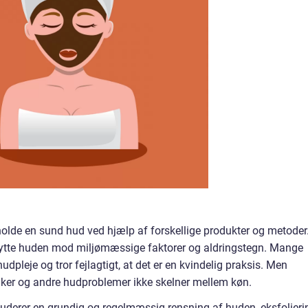
lde en sund hud ved hjælp af forskellige produkter og metoder
skytte huden mod miljømæssige faktorer og aldringstegn. Mange
pleje og tror fejlagtigt, at det er en kvindelig praksis. Men
nker og andre hudproblemer ikke skelner mellem køn.
uderer en grundig og regelmæssig rensning af huden, eksfolieri