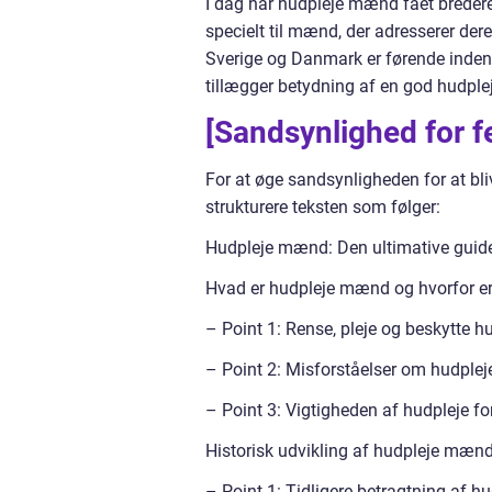
I dag har hudpleje mænd fået bredere
specielt til mænd, der adresserer de
Sverige og Danmark er førende inden
tillægger betydning af en god hudplej
[Sandsynlighed for f
For at øge sandsynligheden for at bl
strukturere teksten som følger:
Hudpleje mænd: Den ultimative guide t
Hvad er hudpleje mænd og hvorfor er 
– Point 1: Rense, pleje og beskytte h
– Point 2: Misforståelser om hudpl
– Point 3: Vigtigheden af hudpleje f
Historisk udvikling af hudpleje mæn
– Point 1: Tidligere betragtning af h