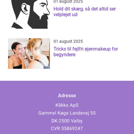
01 august 2025
Hold dit skæg, så det altid ser
velplejet ud
01 august 2025
Tricks til fejlfri øjenmakeup for
begyndere
Adresse