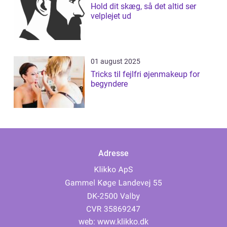
Hold dit skæg, så det altid ser
velplejet ud
01 august 2025
Tricks til fejlfri øjenmakeup for
begyndere
Adresse
web:
www.klikko.dk