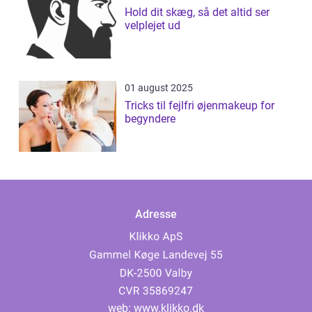
Hold dit skæg, så det altid ser
velplejet ud
01 august 2025
Tricks til fejlfri øjenmakeup for
begyndere
Adresse
web:
www.klikko.dk