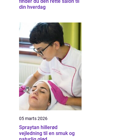
finder du den rette salon til
din hverdag
05 marts 2026
Spraytan hillerød
vejledning til en smuk og
naturlig glød