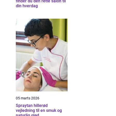
finder du den rette salon til
din hverdag
05 marts 2026
Spraytan hillerød
vejledning til en smuk og
naturlig glød