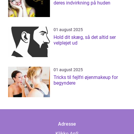
deres indvirkning på huden
01 august 2025
Hold dit skæg, så det altid ser
velplejet ud
01 august 2025
Tricks til fejlfri øjenmakeup for
begyndere
Adresse