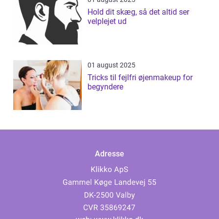
Hold dit skæg, så det altid ser
velplejet ud
01 august 2025
Tricks til fejlfri øjenmakeup for
begyndere
Adresse