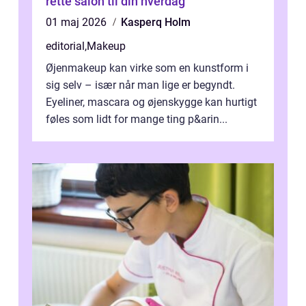
rette salon til din hverdag
01 maj 2026
Kasperq Holm
editorial
,
Makeup
Øjenmakeup kan virke som en kunstform i
sig selv – især når man lige er begyndt.
Eyeliner, mascara og øjenskygge kan hurtigt
føles som lidt for mange ting p&arin...