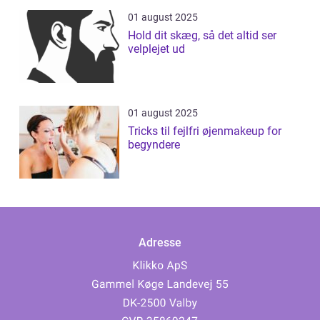
01 august 2025
Hold dit skæg, så det altid ser
velplejet ud
01 august 2025
Tricks til fejlfri øjenmakeup for
begyndere
Adresse