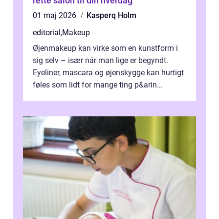
rette salon til din hverdag
01 maj 2026
Kasperq Holm
editorial
,
Makeup
Øjenmakeup kan virke som en kunstform i
sig selv – især når man lige er begyndt.
Eyeliner, mascara og øjenskygge kan hurtigt
føles som lidt for mange ting p&arin...