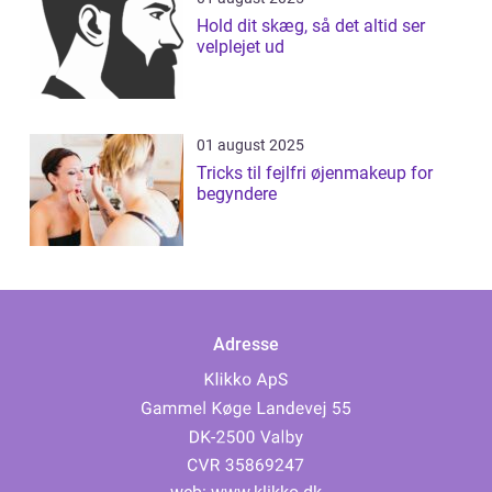
Hold dit skæg, så det altid ser
velplejet ud
01 august 2025
Tricks til fejlfri øjenmakeup for
begyndere
Adresse