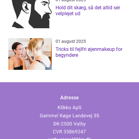
Hold dit skæg, så det altid ser
velplejet ud
01 august 2025
Tricks til fejlfri øjenmakeup for
begyndere
Adresse