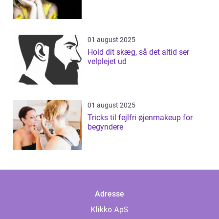
01 august 2025
Hold dit skæg, så det altid ser
velplejet ud
01 august 2025
Tricks til fejlfri øjenmakeup for
begyndere
Adresse