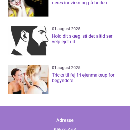
deres indvirkning på huden
01 august 2025
Hold dit skæg, så det altid ser
velplejet ud
01 august 2025
Tricks til fejlfri øjenmakeup for
begyndere
Adresse