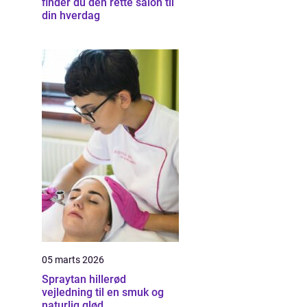
finder du den rette salon til
din hverdag
05 marts 2026
Spraytan hillerød
vejledning til en smuk og
naturlig glød