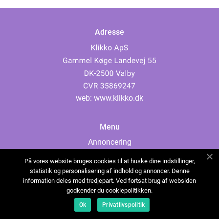
Adresse
web:
www.klikko.dk
Menu
Annoncering
Om os
På vores website bruges cookies til at huske dine indstillinger,
Cookies
statistik og personalisering af indhold og annoncer. Denne
information deles med tredjepart. Ved fortsat brug af websiden
Kontakt os
godkender du cookiepolitikken.
Sitemap
Ok
Privatlivspolitik